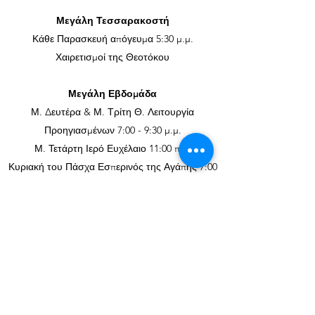
Μεγάλη Τεσσαρακοστή
Κάθε Παρασκευή απόγευμα 5:30 μ.μ.
Χαιρετισμοί της Θεοτόκου
Μεγάλη Εβδομάδα
Μ. Δευτέρα & Μ. Τρίτη Θ. Λειτουργία
Προηγιασμένων 7:00 - 9:30 μ.μ.
Μ. Τετάρτη Ιερό Ευχέλαιο 11:00 π.μ.
Κυριακή του Πάσχα Εσπερινός της Αγάπης 7:00
μ.μ.
Εορτές Αγίου Νικολάου
Δευτέρα 20 Μαΐου (την παραμονή
Εσπερινός 7:00 μ.μ.)
Παρασκευή 6 Δεκεμβρίου (την παραμονή
Εσπερινός 5:00 μ.μ.)